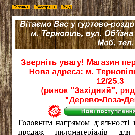
Головна
Реєстрація
Вхід
Зверніть увагу! Магазин пер
Нова адреса: м. Тернопіль
12/25.3
(ринок "Західний", ряд
"Дерево•Лоза•Де
Головним напрямом діяльності 
продаж пиломатеріалів для